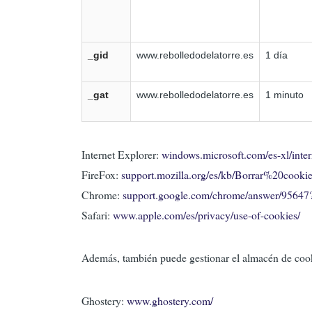
_gid
www.rebolledodelatorre.es
1 día
_gat
www.rebolledodelatorre.es
1 minuto
Internet Explorer:
windows.microsoft.com/es-xl/inter
FireFox:
support.mozilla.org/es/kb/Borrar%20cooki
Chrome:
support.google.com/chrome/answer/95647
Safari:
www.apple.com/es/privacy/use-of-cookies/
Además, también puede gestionar el almacén de cooki
Ghostery:
www.ghostery.com/