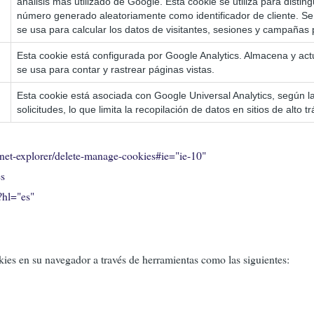
análisis más utilizado de Google. Esta cookie se utiliza para disti
número generado aleatoriamente como identificador de cliente. Se i
se usa para calcular los datos de visitantes, sesiones y campañas p
Esta cookie está configurada por Google Analytics. Almacena y actu
se usa para contar y rastrear páginas vistas.
Esta cookie está asociada con Google Universal Analytics, según la
solicitudes, lo que limita la recopilación de datos en sitios de alto tr
net-explorer/delete-manage-cookies#ie="ie-10"
es
?hl="es"
es en su navegador a través de herramientas como las siguientes: