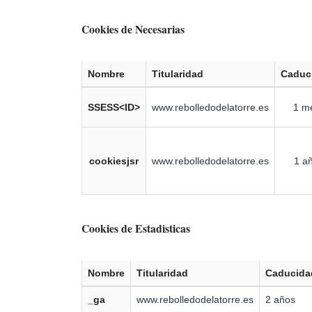
Cookies de Necesarias
Nombre
Titularidad
Caduc
SSESS<ID>
www.rebolledodelatorre.es
1 m
cookiesjsr
www.rebolledodelatorre.es
1 a
Cookies de Estadisticas
Nombre
Titularidad
Caducida
_ga
www.rebolledodelatorre.es
2 años